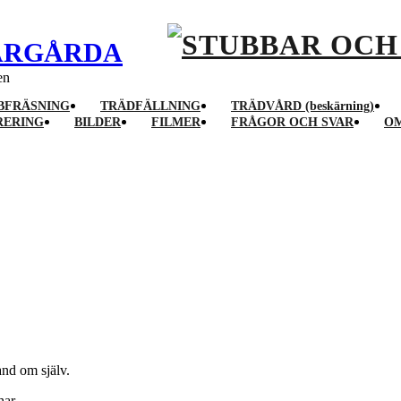
VÅRGÅRDA
en
BFRÄSNING
TRÄDFÄLLNING
TRÄDVÅRD (beskärning)
RERING
BILDER
FILMER
FRÅGOR OCH SVAR
OM
and om själv.
har.