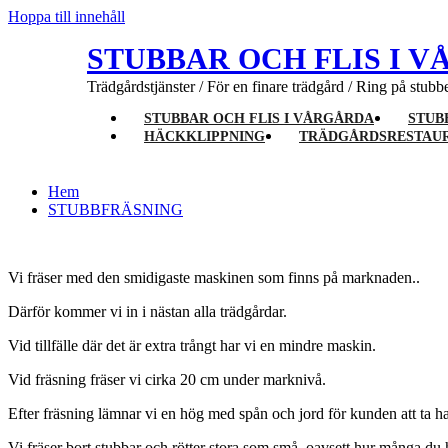
Hoppa till innehåll
STUBBAR OCH FLIS I 
Trädgårdstjänster / För en finare trädgård / Ring på stubb
STUBBAR OCH FLIS I VÅRGÅRDA
STUB
HÄCKKLIPPNING
TRÄDGÅRDSRESTAU
Hem
STUBBFRÄSNING
Vi fräser med den smidigaste maskinen som finns på marknaden..
Därför kommer vi in i nästan alla trädgårdar.
Vid tillfälle där det är extra trångt har vi en mindre maskin.
Vid fräsning fräser vi cirka 20 cm under marknivå.
Efter fräsning lämnar vi en hög med spån och jord för kunden att ta h
Vi fräser bort stubbar och rötter stora som små, oavsett hur många du 