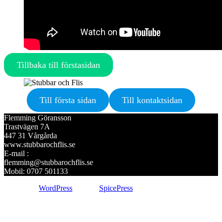
Tillbaka till förstasidan
Till första sidan
Till kontaktsidan
Flemming Göransson
Trastvägen 7A
447 31 Vårgårda
www.stubbarochflis.se
E-mail :
flemming@stubbarochflis.se
Mobil: 0707 501133
Drivs med
WordPress
| Tema:
SpicePress
av SpiceThemes