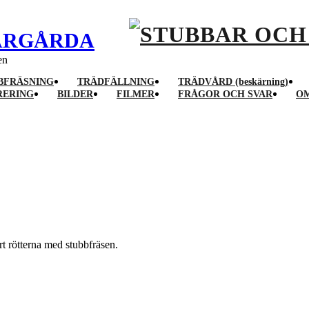
VÅRGÅRDA
en
BFRÄSNING
TRÄDFÄLLNING
TRÄDVÅRD (beskärning)
RERING
BILDER
FILMER
FRÅGOR OCH SVAR
OM
rt rötterna med stubbfräsen.